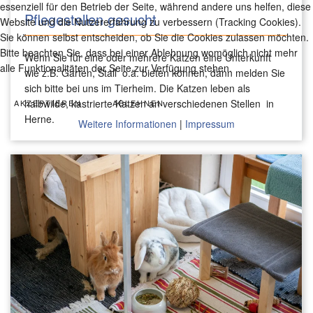
essenziell für den Betrieb der Seite, während andere uns helfen, diese
Pflegestellen gesucht
Website und die Nutzererfahrung zu verbessern (Tracking Cookies).
Sie können selbst entscheiden, ob Sie die Cookies zulassen möchten.
Bitte beachten Sie, dass bei einer Ablehnung womöglich nicht mehr
Wenn Sie für eine oder mehrere Katzen eine Unterkunft
alle Funktionalitäten der Seite zur Verfügung stehen.
wie z.B. Garten, Stall o.ä. bieten können, dann melden Sie
sich bitte bei uns im Tierheim. Die Katzen leben als
halbwilde, kastrierte Katzen an verschiedenen Stellen in
AKZEPTIEREN
ABLEHNEN
Herne.
Weitere Informationen
|
Impressum