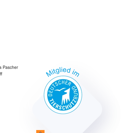
a Pascher
ff